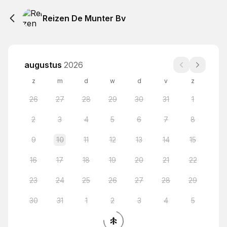
Reizen De Munter Bv
augustus
2026
z
m
d
w
d
v
z
26
27
28
29
30
31
1
2
3
4
5
6
7
8
9
10
11
12
13
14
15
16
17
18
19
20
21
22
23
24
25
26
27
28
29
30
31
1
2
3
4
5