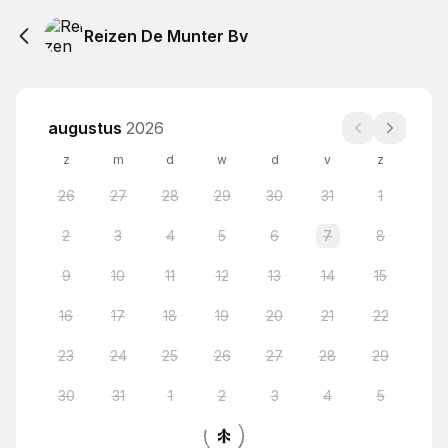
Reizen De Munter Bv
augustus
2026
z
m
d
w
d
v
z
26
27
28
29
30
31
1
2
3
4
5
6
7
8
9
10
11
12
13
14
15
16
17
18
19
20
21
22
23
24
25
26
27
28
29
30
31
1
2
3
4
5