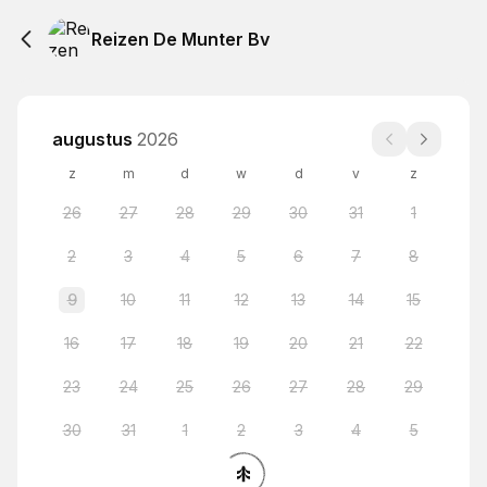
Reizen De Munter Bv
augustus
2026
z
m
d
w
d
v
z
26
27
28
29
30
31
1
2
3
4
5
6
7
8
9
10
11
12
13
14
15
16
17
18
19
20
21
22
23
24
25
26
27
28
29
30
31
1
2
3
4
5