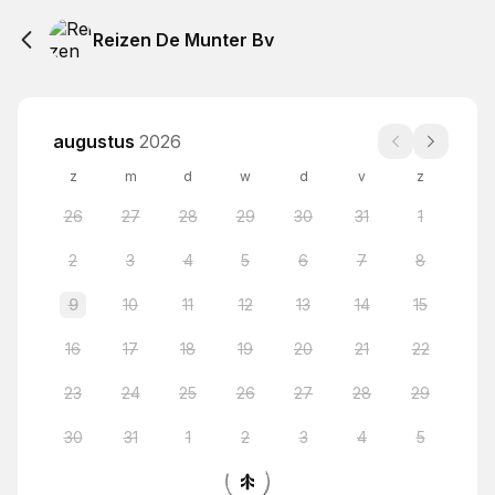
Reizen De Munter Bv
augustus
2026
z
m
d
w
d
v
z
26
27
28
29
30
31
1
2
3
4
5
6
7
8
9
10
11
12
13
14
15
16
17
18
19
20
21
22
23
24
25
26
27
28
29
30
31
1
2
3
4
5